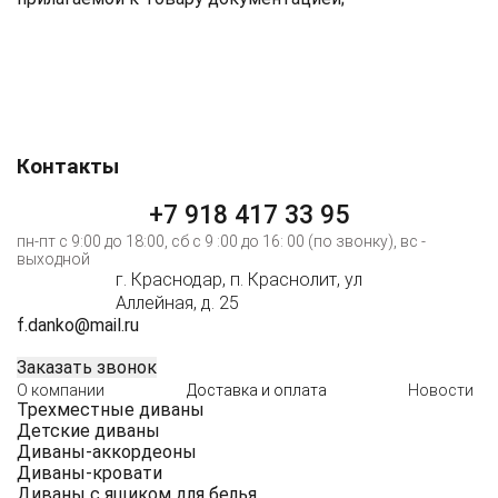
Контакты
+7 918 417 33 95
пн-пт c 9:00 до 18:00, сб с 9 :00 до 16: 00 (по звонку), вс -
выходной
г. Краснодар, п. Краснолит, ул
Аллейная, д. 25
f.danko@mail.ru
Заказать звонок
Main
О компании
Доставка и оплата
Новости
Трехместные диваны
navigation
Детские диваны
Диваны-аккордеоны
Диваны-кровати
Диваны с ящиком для белья