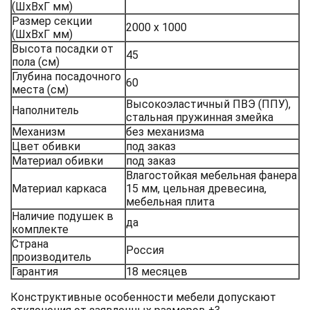
(ШхВхГ мм)
Размер секции
2000 х 1000
(ШхВхГ мм)
Высота посадки от
45
пола (см)
Глубина посадочного
60
места (см)
Высокоэластичный ПВЭ (ППУ),
Наполнитель
стальная пружинная змейка
Механизм
без механизма
Цвет обивки
под заказ
Материал обивки
под заказ
Влагостойкая мебельная фанера
Материал каркаса
15 мм, цельная древесина,
мебельная плита
Наличие подушек в
да
комплекте
Страна
Россия
производитель
Гарантия
18 месяцев
Конструктивные особенности мебели допускают