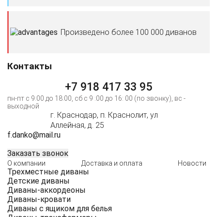
Произведено более 100 000 диванов
Контакты
+7 918 417 33 95
пн-пт c 9:00 до 18:00, сб с 9 :00 до 16: 00 (по звонку), вс -
выходной
г. Краснодар, п. Краснолит, ул
Аллейная, д. 25
f.danko@mail.ru
Заказать звонок
Main
О компании
Доставка и оплата
Новости
Трехместные диваны
navigation
Детские диваны
Диваны-аккордеоны
Диваны-кровати
Диваны с ящиком для белья